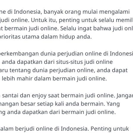
ne di Indonesia, banyak orang mulai mengalami
i online. Untuk itu, penting untuk selalu memil
at bermain judi online. Selalu ingat bahwa judi on
rioritas utama dalam hidup anda.
 perkembangan dunia perjudian online di Indonesi
anda dapatkan dari situs-situs judi online
ru tentang dunia perjudian online, anda dapat
ebih mahir dalam bermain judi online.
 santai dan enjoy saat bermain judi online. Janga
nangan besar setiap kali anda bermain. Yang
g anda dapatkan dari bermain judi online.
alam berjudi online di Indonesia. Penting untuk