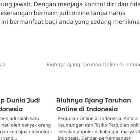
ung jawab. Dengan menjaga kontrol diri dan tid
kesenangan bermain judi online tanpa harus
 ini bermanfaat bagi anda yang sedang menikma
sia
Riuhnya Ajang Taruhan Online di Indon
 Dunia Judi
Riuhnya Ajang Taruhan
ndonesia
Online di Indonesia
menjadi salah satu
Perjudian Online di Indonesia: Antara
inati oleh banyak orang
Keuntungan dan Risiko Perjudian onli
ngan kemajuan teknologi
semakin populer di kalangan masyara
et yang…
Indonesia. Dengan perkembangan