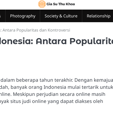
s
Photography
Society & Culture
Relationship
a: Antara Popularitas dan Kontroversi
donesia: Antara Popularit
a dalam beberapa tahun terakhir. Dengan kemaju
dah, banyak orang Indonesia mulai tertarik untu
ine. Meskipun perjudian secara online masih
ak situs judi online yang dapat diakses oleh