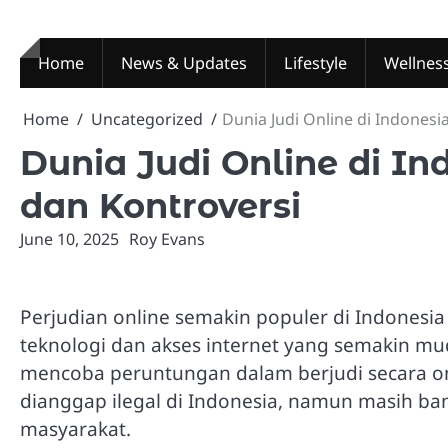
Skip
to
content
Home
News & Updates
Lifestyle
Wellnes
Home
Uncategorized
Dunia Judi Online di Indonesi
Dunia Judi Online di In
dan Kontroversi
June 10, 2025
Roy Evans
Perjudian online semakin populer di Indonesi
teknologi dan akses internet yang semakin mu
mencoba peruntungan dalam berjudi secara onl
dianggap ilegal di Indonesia, namun masih bany
masyarakat.