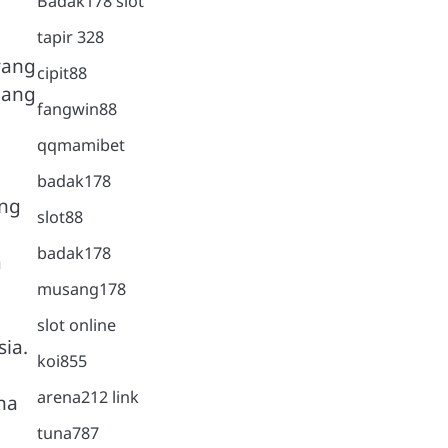
Badak178 slot
tapir 328
yang
cipit88
uang
fangwin88
qqmamibet
badak178
ing
slot88
badak178
a
musang178
slot online
ia.
koi855
arena212 link
na
tuna787