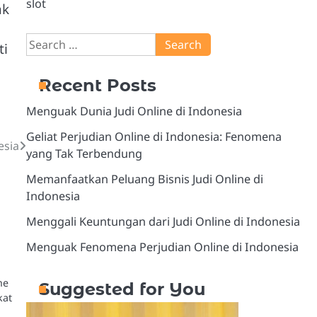
slot
ak
Search
ti
for:
Recent Posts
Menguak Dunia Judi Online di Indonesia
Geliat Perjudian Online di Indonesia: Fenomena
esia
yang Tak Terbendung
Memanfaatkan Peluang Bisnis Judi Online di
Indonesia
Menggali Keuntungan dari Judi Online di Indonesia
Menguak Fenomena Perjudian Online di Indonesia
ne
Suggested for You
kat